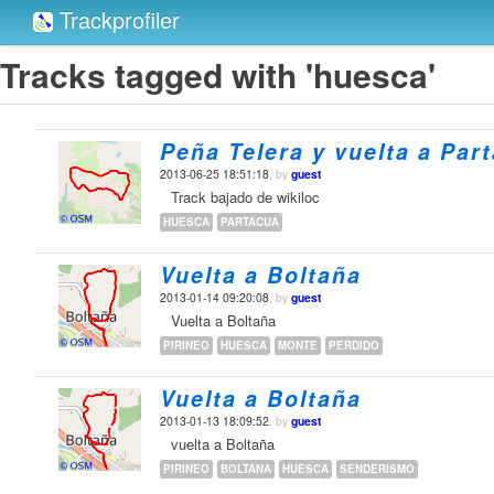
Trackprofiler
Tracks tagged with 'huesca'
Peña Telera y vuelta a Par
2013-06-25 18:51:18
, by
guest
Track bajado de wikiloc
HUESCA
PARTACUA
Vuelta a Boltaña
2013-01-14 09:20:08
, by
guest
Vuelta a Boltaña
PIRINEO
HUESCA
MONTE
PERDIDO
Vuelta a Boltaña
2013-01-13 18:09:52
, by
guest
vuelta a Boltaña
PIRINEO
BOLTANA
HUESCA
SENDERISMO