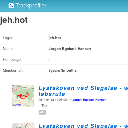
Trackprofiler
jeh.hot
Login:
jeh.hot
Name:
Jørgen Egebæk Hansen
Homepage:
/
Member for:
7years 3months
Lystskoven ved Slagelse - 
løbsrute
2019-04-18 10:28:02
, by
Jørgen Egebæk Hansen
Test
MTB
Lystskoven ved Slagelse - 